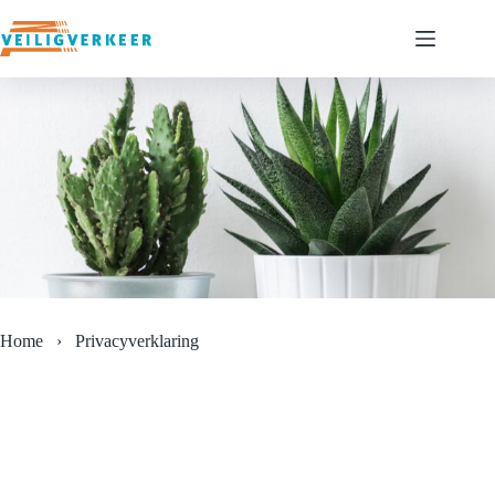
Ga
naar
de
inhoud
Home
›
Privacyverklaring