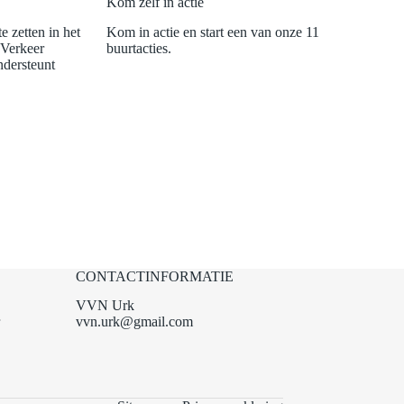
Kom zelf in actie
e zetten in het
Kom in actie en start een van onze 11
 Verkeer
buurtacties.
ndersteunt
CONTACTINFORMATIE
VVN Urk
vvn.urk@gmail.com