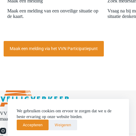
Maak een melding
Zoek medestan
Maak een melding van een onveilige situatie op
Vraag na bij 
de kaart.
situatie denken
Maak een melding via het VVN Participatiepunt
We gebruiken cookies om ervoor te zorgen dat we u de
VVN Urk is onderdeel van Veilig Verkeer Nederland. Wij zijn dé
beste ervaring op onze website bieden.
maatschappelijke organisatie voor verkeersveiligheid op Urk.
Accepteren
Weigeren
Instagram
Facebook