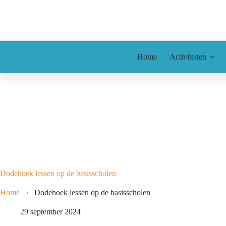
Ga
naar
de
inhoud
Home
Activiteiten
Dodehoek lessen op de basisscholen
Home
›
Dodehoek lessen op de basisscholen
29 september 2024