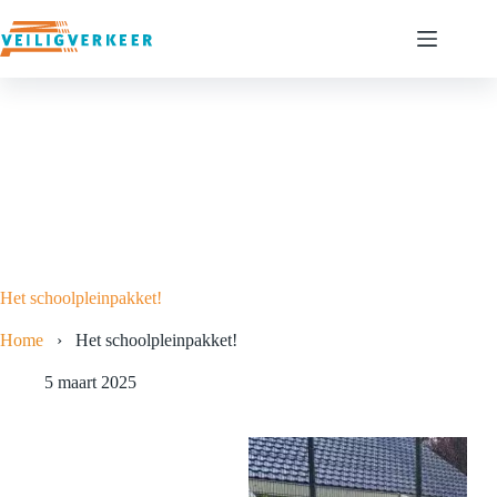
Ga
naar
de
inhoud
Het schoolpleinpakket!
Home
›
Het schoolpleinpakket!
5 maart 2025