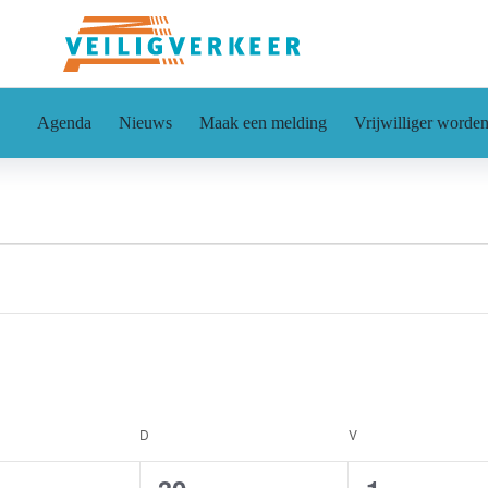
Agenda
Nieuws
Maak een melding
Vrijwilliger worde
DAG
D
DONDERDAG
V
VRIJDAG