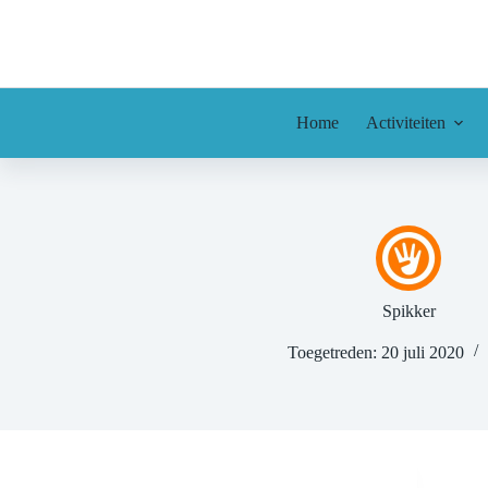
Ga
naar
de
inhoud
Home
Activiteiten
Spikker
Toegetreden: 20 juli 2020