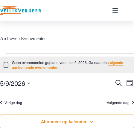
Ga
naar
de
inhoud
Archieven
Evenementen
Evenementen
in
Geen evenementen gepland voor mei 9, 2026. Ga naar de
volgende
mei
B
aankomende evenementen
.
e
9,
r
2026
5/9/2026
E
E
i
Z
D
c
v
v
o
S
a
h
e
e
e
e
t
g
n
n
k
l
Vorige dag
Volgende dag
e
e
e
e
m
m
n
c
e
e
t
n
n
e
Abonneer op kalender
t
t
e
e
w
r